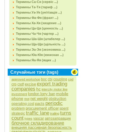
Термины Са-Ся (сервіс ...)
Термины Та-Тя (тариф ...)
Термины Уа-Уя (унітізація ...)
Термины Фа-Фя (фрахт ...)
Термины Ха-Хя (хищение ...)
Термины Ца-Ця (ценность ...)
Термины Ча-Чя (чартер ...)
Термины Ша-Шя (штабелер ...)
Термины Ща-Щя (щільність ...)
Термины Эа-Эя (экономика ...)
Термины Юа-Юя (юнискан ...)
Термины Яа-Яя (ящик ...)
Случайные тэги (tags)
boc
cbi
coupling
approved workshop
cpd
export trading
excise
crp
csdf
companies
hc
intercity motor line
mobile
london lorry ban
investment
phone
net weight
obstruction
mot
periodic
pacts
operating cost
procurement officer
problem
spent
traffic lane
turns
strategic
trailing
count
vascar
автозаправщик
types
блочное складирование
внешняя пассивная безопасность
емерджентність
запаси