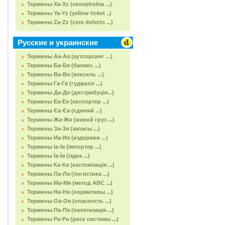
Термины Xa-Xz (xenophobia ...)
Термины Ya-Yz (yellow ticket ..)
Термины Za-Zz (zero defects ...)
Русские и украинские
Термины Аа-Ая (аутсорсинг ...)
Термины Ба-Бя (баланс ...)
Термины Ва-Вя (вексель ...)
Термины Га-Гя (гудвилл ...)
Термины Да-Дя (дистрибуція...)
Термины Еа-Ея (експортер ...)
Термины Єа-Єя (єдиний ...)
Термины Жа-Жя (живой груз ...)
Термины За-Зя (запасы ...)
Термины Иа-Ия (издержки ...)
Термины Іа-Ія (імпортер ...)
Термины Їа-Їя (їздка ...)
Термины Ка-Кя (кастомізація ...)
Термины Ла-Ля (логистика ...)
Термины Ма-Мя (метод АВС ...)
Термины На-Ня (нормативы ...)
Термины Оа-Оя (опасность ...)
Термины Па-Пя (палетизація ...)
Термины Ра-Ря (риск системы ...)