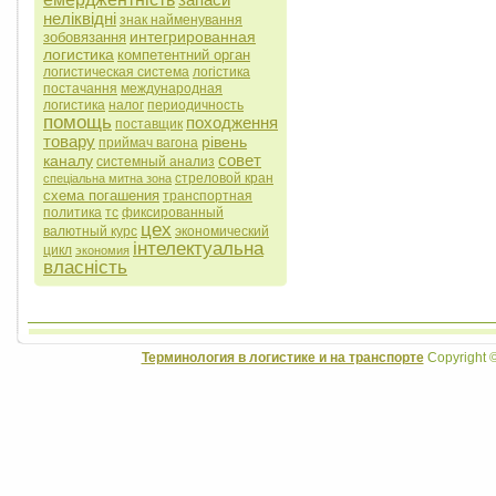
неліквідні
знак найменування
интегрированная
зобовязання
логистика
компетентний орган
логистическая система
логістика
постачання
международная
логистика
налог
периодичность
помощь
походження
поставщик
товару
рівень
приймач вагона
совет
каналу
системный анализ
стреловой кран
спеціальна митна зона
схема погашения
транспортная
политика
тс
фиксированный
цех
валютный курс
экономический
інтелектуальна
цикл
экономия
власність
Терминология в логистике и на транспорте
Copyright 