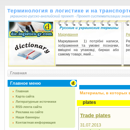
Терминология в логистике и на транспорт
украинско-русско-английский проект - Проект систематизации знан
Маркування
Per
Маркування 1) потрібні написи,
Pe
зображення та умовні позначки,
fo
вміщені на упаковці, бирках або
per
самому товарі, який...
Главная
Главное меню
Главная
Материалы, в которых вс
Карта сайта
Литературные источники
plates
RSS-лента сайта
Реклама на сайте
Trade plates
Наши баннеры
Контактная информация
31.07.2013