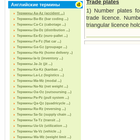
Trade plates
Английские термины
1) Number plates fo
Термины Aa-Az (accident ...)
trade licence. Numb
Термины Ba-Bz (bar coding ...)
triangular licence hol
Термины Ca-Cz (cabotage ...)
Термины Da-Dz (distribution ...)
Термины Ea-Ez (euro-pallet ...)
Термины Fa-Fz (flat car ...)
Термины Ga-Gz (groupage ...)
Термины Ha-Hz (home delivery ..)
Термины Ia-Iz (inventory ...)
Термины Ja-Jz (jit ...)
Термины Ka-Kz (kanban ...)
Термины La-Lz (logistics ...)
Термины Ma-Mz (modal ...)
Термины Na-Nz (net weight ...)
Термины Oa-Oz (outsoursing ...)
Термины Pa-Pz (pull system ...)
Термины Qa-Qz (quadricycle ...)
Термины Ra-Rz (reversing ...)
Термины Sa-Sz (supply chain ...)
Термины Ta-Tz (transit ...)
Термины Ua-Uz (utilization ...)
Термины Va-Vz (vehicle ...)
Термины Wa-Wz (weight limit ...)