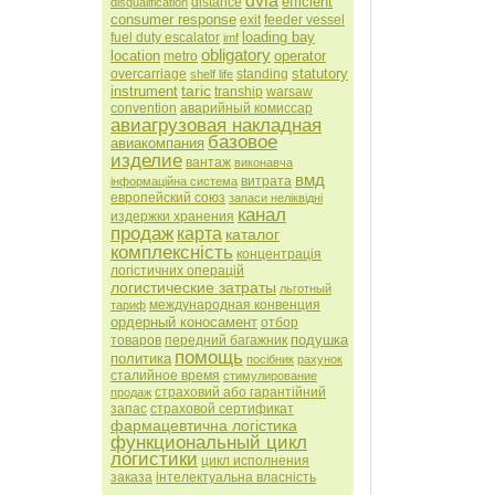
dvla
efficient
distance
disqualification
consumer response
exit
feeder vessel
loading bay
fuel duty escalator
imf
obligatory
location
operator
metro
statutory
overcarriage
standing
shelf life
taric
instrument
tranship
warsaw
convention
аварийный комиссар
авиагрузовая накладная
базовое
авиакомпания
изделие
вантаж
виконавча
вмд
витрата
інформаційна система
европейский союз
запаси неліквідні
канал
издержки хранения
продаж
карта
каталог
комплексність
концентрація
логістичних операцій
логистические затраты
льготный
международная конвенция
тариф
ордерный коносамент
отбор
подушка
товаров
передний багажник
помощь
политика
посібник
рахунок
сталийное время
стимулирование
страховий або гарантійний
продаж
запас
страховой сертификат
фармацевтична логістика
функциональный цикл
логистики
цикл исполнения
заказа
інтелектуальна власність