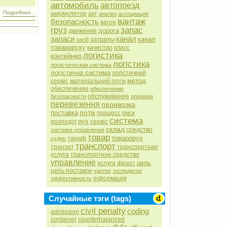
автомобиль
автопоезд
Подробнее...
аккумулятор
акт
анализ
ассоциация
вантаж
безопасность
вагон
груз
запас
дорога
движение
запаси
канал
затраты
канал
засіб
товароруху
качество
класс
логистика
контейнер
логістика
логистическая система
логістична система
логістичний
метод
сервіс
матеріальний потік
обеспечение
обеспечение
обслуживание
безопасности
операція
перевезення
перевозка
потік
поставка
процесс
риск
система
рух
розподіл
сервіс
склад
средство
система управления
товар
товарорух
тариф
судно
транспорт
транзит
транспортная
услуга
транспортное средство
управление
цепь
услуга
фрахт
цепь поставок
чартер
экспедитор
інформація
эффективность
Случайные тэги (tags)
civil penalty
coding
admission
container
counterbalanced