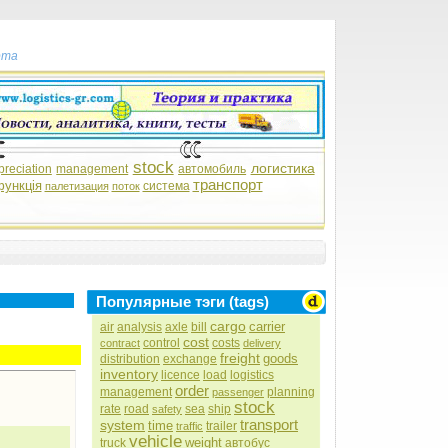
рта
stock
логистика
preciation
management
автомобиль
транспорт
функція
система
палетизация
поток
Популярные тэги (tags)
cargo
carrier
air
analysis
axle
bill
cost
control
costs
contract
delivery
freight
goods
distribution
exchange
inventory
licence
load
logistics
order
management
planning
passenger
stock
rate
road
sea
ship
safety
transport
system
time
trailer
traffic
vehicle
weight
truck
автобус