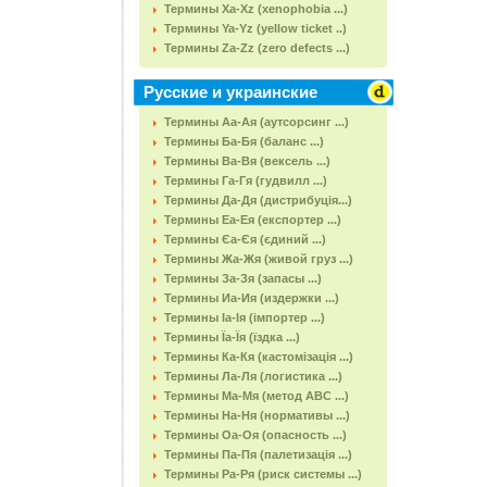
Термины Xa-Xz (xenophobia ...)
Термины Ya-Yz (yellow ticket ..)
Термины Za-Zz (zero defects ...)
Русские и украинские
Термины Аа-Ая (аутсорсинг ...)
Термины Ба-Бя (баланс ...)
Термины Ва-Вя (вексель ...)
Термины Га-Гя (гудвилл ...)
Термины Да-Дя (дистрибуція...)
Термины Еа-Ея (експортер ...)
Термины Єа-Єя (єдиний ...)
Термины Жа-Жя (живой груз ...)
Термины За-Зя (запасы ...)
Термины Иа-Ия (издержки ...)
Термины Іа-Ія (імпортер ...)
Термины Їа-Їя (їздка ...)
Термины Ка-Кя (кастомізація ...)
Термины Ла-Ля (логистика ...)
Термины Ма-Мя (метод АВС ...)
Термины На-Ня (нормативы ...)
Термины Оа-Оя (опасность ...)
Термины Па-Пя (палетизація ...)
Термины Ра-Ря (риск системы ...)