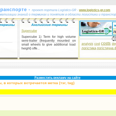
транспорте -
проект портала Logistics-GR -
www.logistics-gr.com
ематизации знаний о терминах и понятиях в области логистики и транспо
Supercube
Supercube 1) Term for high volume
semi-trailer (frequently mounted on
costs
analysis
cost
de
small wheels to give additional load
логістика
логістична 
height) offe...
Разместить рекламу на сайте
 в которых встречается метка (тэг, tag)