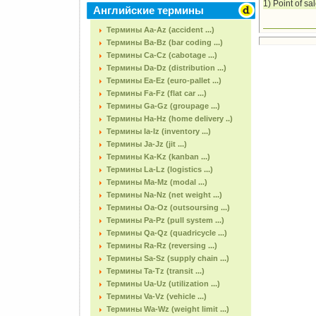
1) Point of sa
Английские термины
Термины Aa-Az (accident ...)
Термины Ba-Bz (bar coding ...)
Термины Ca-Cz (cabotage ...)
Термины Da-Dz (distribution ...)
Термины Ea-Ez (euro-pallet ...)
Термины Fa-Fz (flat car ...)
Термины Ga-Gz (groupage ...)
Термины Ha-Hz (home delivery ..)
Термины Ia-Iz (inventory ...)
Термины Ja-Jz (jit ...)
Термины Ka-Kz (kanban ...)
Термины La-Lz (logistics ...)
Термины Ma-Mz (modal ...)
Термины Na-Nz (net weight ...)
Термины Oa-Oz (outsoursing ...)
Термины Pa-Pz (pull system ...)
Термины Qa-Qz (quadricycle ...)
Термины Ra-Rz (reversing ...)
Термины Sa-Sz (supply chain ...)
Термины Ta-Tz (transit ...)
Термины Ua-Uz (utilization ...)
Термины Va-Vz (vehicle ...)
Термины Wa-Wz (weight limit ...)