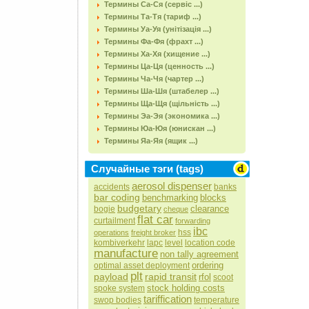
Термины Са-Ся (сервіс ...)
Термины Та-Тя (тариф ...)
Термины Уа-Уя (унітізація ...)
Термины Фа-Фя (фрахт ...)
Термины Ха-Хя (хищение ...)
Термины Ца-Ця (ценность ...)
Термины Ча-Чя (чартер ...)
Термины Ша-Шя (штабелер ...)
Термины Ща-Щя (щільність ...)
Термины Эа-Эя (экономика ...)
Термины Юа-Юя (юнискан ...)
Термины Яа-Яя (ящик ...)
Случайные тэги (tags)
aerosol dispenser
accidents
banks
bar coding
benchmarking
blocks
budgetary
clearance
bogie
cheque
flat car
curtailment
forwarding
ibc
hss
operations
freight broker
kombiverkehr
lapc
level
location code
manufacture
nоn tally agreement
ordering
optimal asset deployment
plt
payload
rapid transit
rfol
scoot
stock holding costs
spoke system
tariffication
swop bodies
temperature