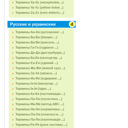
Термины Xa-Xz (xenophobia ...)
Термины Ya-Yz (yellow ticket ..)
Термины Za-Zz (zero defects ...)
Русские и украинские
Термины Аа-Ая (аутсорсинг ...)
Термины Ба-Бя (баланс ...)
Термины Ва-Вя (вексель ...)
Термины Га-Гя (гудвилл ...)
Термины Да-Дя (дистрибуція...)
Термины Еа-Ея (експортер ...)
Термины Єа-Єя (єдиний ...)
Термины Жа-Жя (живой груз ...)
Термины За-Зя (запасы ...)
Термины Иа-Ия (издержки ...)
Термины Іа-Ія (імпортер ...)
Термины Їа-Їя (їздка ...)
Термины Ка-Кя (кастомізація ...)
Термины Ла-Ля (логистика ...)
Термины Ма-Мя (метод АВС ...)
Термины На-Ня (нормативы ...)
Термины Оа-Оя (опасность ...)
Термины Па-Пя (палетизація ...)
Термины Ра-Ря (риск системы ...)