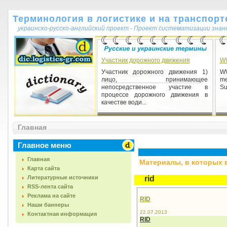
Терминология в логистике и на транспорт
украинско-русско-английский проект - Проект систематизации знан
Участник дорожного движения
W
Участник дорожного движения 1)
WW
лицо, принимающее
me
непосредственное участие в
Su
процессе дорожного движения в
качестве води...
Главная
Главное меню
Главная
Материалы, в которых вс
Карта сайта
Литературные источники
rid
RSS-лента сайта
Реклама на сайте
RID
Наши баннеры
22.07.2013
Контактная информация
RID