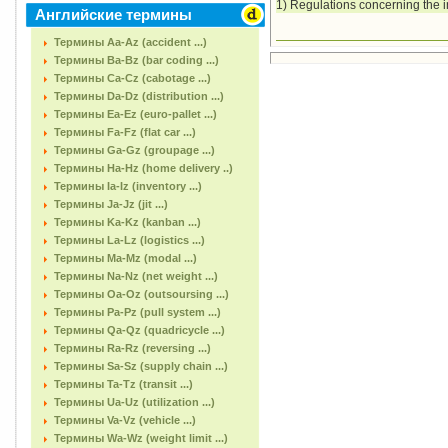
1) Regulations concerning the i
Английские термины
Термины Aa-Az (accident ...)
Термины Ba-Bz (bar coding ...)
Термины Ca-Cz (cabotage ...)
Термины Da-Dz (distribution ...)
Термины Ea-Ez (euro-pallet ...)
Термины Fa-Fz (flat car ...)
Термины Ga-Gz (groupage ...)
Термины Ha-Hz (home delivery ..)
Термины Ia-Iz (inventory ...)
Термины Ja-Jz (jit ...)
Термины Ka-Kz (kanban ...)
Термины La-Lz (logistics ...)
Термины Ma-Mz (modal ...)
Термины Na-Nz (net weight ...)
Термины Oa-Oz (outsoursing ...)
Термины Pa-Pz (pull system ...)
Термины Qa-Qz (quadricycle ...)
Термины Ra-Rz (reversing ...)
Термины Sa-Sz (supply chain ...)
Термины Ta-Tz (transit ...)
Термины Ua-Uz (utilization ...)
Термины Va-Vz (vehicle ...)
Термины Wa-Wz (weight limit ...)