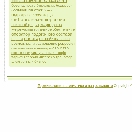
атаковая стратегия
тонна
безопасность
бодмерея
бенефициар
большой каботаж
бочка
гидротрансформатор
дані
ембарго
коррозия
користь
маршрутна
льготный кредит
мережа
материальное обеспечение
оператор подвижного состава
палета
потребительские
оценка
возможности
рецессия
размещение
свойство
сверхвысокие контейнеры
сортувальна станція
собственник
тарифы
теория интереса
трансфер
электронный бизнес
Терминология в логистике и на транспорте
Copyright 