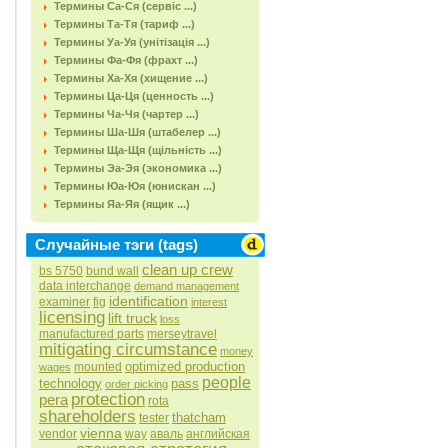
Термины Са-Ся (сервіс ...)
Термины Та-Тя (тариф ...)
Термины Уа-Уя (унітізація ...)
Термины Фа-Фя (фрахт ...)
Термины Ха-Хя (хищение ...)
Термины Ца-Ця (ценность ...)
Термины Ча-Чя (чартер ...)
Термины Ша-Шя (штабелер ...)
Термины Ща-Щя (щільність ...)
Термины Эа-Эя (экономика ...)
Термины Юа-Юя (юнискан ...)
Термины Яа-Яя (ящик ...)
Случайные тэги (tags)
clean up crew
bs 5750
bund wall
data interchange
demand management
identification
examiner
fig
interest
licensing
lift truck
loss
manufactured parts
merseytravel
mitigating circumstance
money
optimized production
mounted
wages
people
technology
pass
order picking
protection
pera
rota
shareholders
thatcham
tester
vienna
vendor
way
аваль
английская