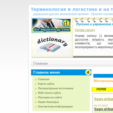
Терминология в логистике и на 
украинско-русско-английский проект - Проект сист
Норма запасу
Норма запасу 1) мінім
достатня кількість мат
елементів, що забе
безперервність виробництв
Главная
Главное меню
Главная
Материалы,
Карта сайта
Литературные источники
rome
RSS-лента сайта
Реклама на сайте
Treaty of Ro
Наши баннеры
31.07.2013
Контактная информация
Treaty of
Ro