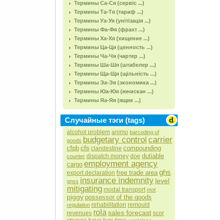
Термины Са-Ся (сервіс ...)
Термины Та-Тя (тариф ...)
Термины Уа-Уя (унітізація ...)
Термины Фа-Фя (фрахт ...)
Термины Ха-Хя (хищение ...)
Термины Ца-Ця (ценность ...)
Термины Ча-Чя (чартер ...)
Термины Ша-Шя (штабелер ...)
Термины Ща-Щя (щільність ...)
Термины Эа-Эя (экономика ...)
Термины Юа-Юя (юнискан ...)
Термины Яа-Яя (ящик ...)
Случайные тэги (tags)
alcohol problem
animo
barcoding of
budgetary control
carrier
goods
cfs
cfpb
compounding
clandestine
dutiable
dispatch money
doe
counter
employment agency
cargo
ghs
free trade area
export declaration
insurance indemnity
level
gnss
mitigating
modal transport
mot
piggy
possessor of the goods
rehabilitation
remould
regulation
rola
sales forecast
revenues
scor