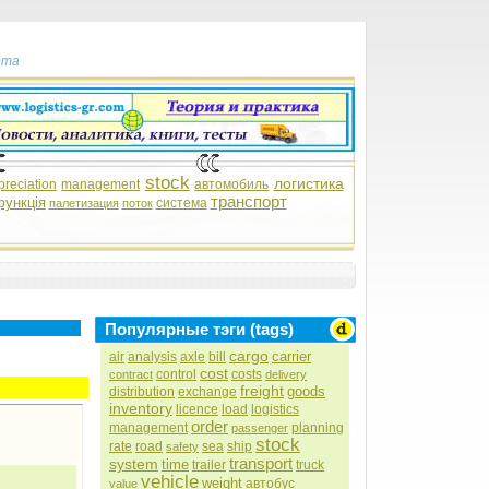
рта
stock
логистика
preciation
management
автомобиль
транспорт
функція
система
палетизация
поток
Популярные тэги (tags)
cargo
carrier
air
analysis
axle
bill
cost
control
costs
contract
delivery
freight
goods
distribution
exchange
inventory
licence
load
logistics
order
management
planning
passenger
stock
rate
road
sea
ship
safety
transport
system
time
trailer
truck
vehicle
weight
автобус
value