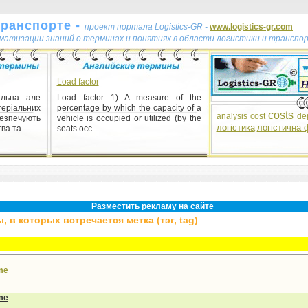
транспорте -
проект портала Logistics-GR -
www.logistics-gr.com
ематизации знаний о терминах и понятиях в области логистики и транспо
Load factor
альна але
Load factor 1) A measure of the
еріальних
percentage by which the capacity of a
costs
analysis
cost
de
зпечують
vehicle is occupied or utilized (by the
логістика
логістична 
а та...
seats occ...
Разместить рекламу на сайте
 в которых встречается метка (тэг, tag)
me
me