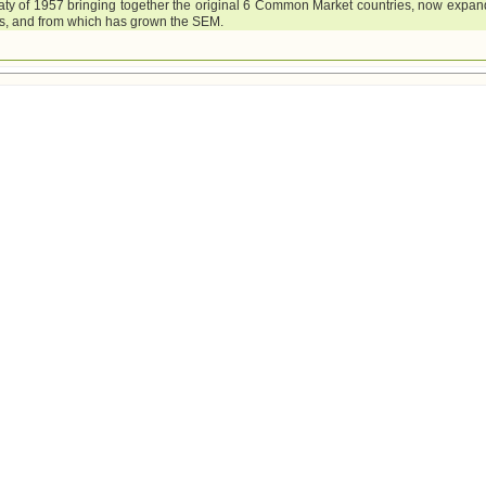
reaty of 1957 bringing together the original 6 Common Market countries, now expa
s, and from which has grown the SEM.