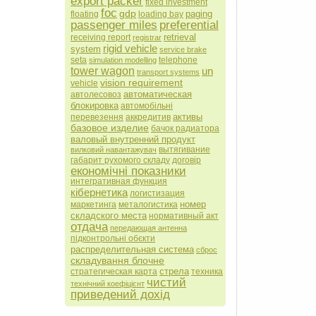
export packer
fixed investment
foc
gdp
paging
floating
loading bay
passenger miles
preferential
retrieval
receiving report
registrar
rigid vehicle
system
service brake
seta
telephone
simulation modelling
tower wagon
un
transport systems
vision requirement
vehicle
автоматическая
автолесовоз
блокировка
автомобільні
активы
перевезення
аккредитив
базовое изделие
бачок радиатора
валовый внутренний продукт
вытягивание
вилковий навантажувач
габарит рухомого складу
договір
економічні показники
интегративная функция
кібернетика
логистизация
номер
маркетинга
металогистика
складского места
нормативный акт
отдача
передающая антенна
підконтрольні обєкти
распределительная система
сброс
складування блочне
стрела
стратегическая карта
техника
чистий
технічний коефіцієнт
приведений дохід