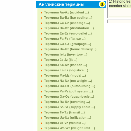
1) Historic t
Английские термины
member state
Термины Aa-Az (accident ...)
Термины Ba-Bz (bar coding ...)
Термины Ca-Cz (cabotage ...)
Термины Da-Dz (distribution ...)
Термины Ea-Ez (euro-pallet ...)
Термины Fa-Fz (flat car ...)
Термины Ga-Gz (groupage ...)
Термины Ha-Hz (home delivery ..)
Термины Ia-Iz (inventory ...)
Термины Ja-Jz (jit ...)
Термины Ka-Kz (kanban ...)
Термины La-Lz (logistics ...)
Термины Ma-Mz (modal ...)
Термины Na-Nz (net weight ...)
Термины Oa-Oz (outsoursing ...)
Термины Pa-Pz (pull system ...)
Термины Qa-Qz (quadricycle ...)
Термины Ra-Rz (reversing ...)
Термины Sa-Sz (supply chain ...)
Термины Ta-Tz (transit ...)
Термины Ua-Uz (utilization ...)
Термины Va-Vz (vehicle ...)
Термины Wa-Wz (weight limit ...)