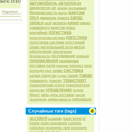
nded to 15 EU
автомобиль
автопоезд
аккумулятор
акт
анализ
ассоциация
вантаж
безопасность
Подробнее...
вагон
груз
запас
дорога
движение
запаси
канал
затраты
канал
засіб
товароруху
качество
класс
логистика
контейнер
логістика
логистическая система
логістична система
логістичний
метод
сервіс
матеріальний потік
обеспечение
обеспечение
обслуживание
безопасности
операція
перевезення
перевозка
потік
поставка
процесс
риск
принцип
система
рух
розподіл
сервіс
товар
склад
средство
тариф
судно
транспорт
товарорух
транзит
транспортная услуга
транспортное
управление
средство
услуга
цепь
фрахт
цепь поставок
чартер
інформація
экспедитор
эффективность
Случайные тэги (tags)
accident
basic terms
bi
availability
modal
chain operations
customs
economic rent
collection
engineers