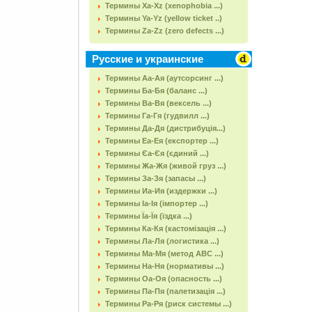
Термины Xa-Xz (xenophobia ...)
Термины Ya-Yz (yellow ticket ..)
Термины Za-Zz (zero defects ...)
Русские и украинские
Термины Аа-Ая (аутсорсинг ...)
Термины Ба-Бя (баланс ...)
Термины Ва-Вя (вексель ...)
Термины Га-Гя (гудвилл ...)
Термины Да-Дя (дистрибуція...)
Термины Еа-Ея (експортер ...)
Термины Єа-Єя (єдиний ...)
Термины Жа-Жя (живой груз ...)
Термины За-Зя (запасы ...)
Термины Иа-Ия (издержки ...)
Термины Іа-Ія (імпортер ...)
Термины Їа-Їя (їздка ...)
Термины Ка-Кя (кастомізація ...)
Термины Ла-Ля (логистика ...)
Термины Ма-Мя (метод АВС ...)
Термины На-Ня (нормативы ...)
Термины Оа-Оя (опасность ...)
Термины Па-Пя (палетизація ...)
Термины Ра-Ря (риск системы ...)