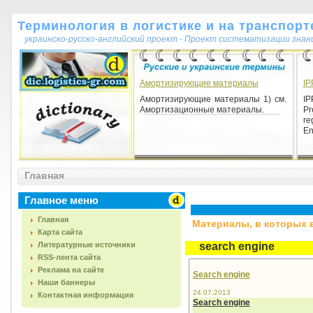
Терминология в логистике и на транспорт
украинско-русско-английский проект - Проект систематизации знан
Амортизирующие материалы
IP
Амортизирующие материалы 1) см.
I
Амортизационные материалы.
P
r
En
Главная
Главное меню
Главная
Материалы, в которых вс
Карта сайта
Литературные источники
search engine
RSS-лента сайта
Реклама на сайте
Search engine
Наши баннеры
24.07.2013
Контактная информация
Search engine