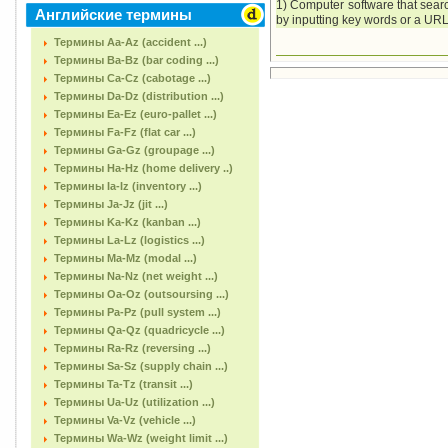
1) Computer software that searc
Английские термины
by inputting key words or a URL f
Термины Aa-Az (accident ...)
Термины Ba-Bz (bar coding ...)
Термины Ca-Cz (cabotage ...)
Термины Da-Dz (distribution ...)
Термины Ea-Ez (euro-pallet ...)
Термины Fa-Fz (flat car ...)
Термины Ga-Gz (groupage ...)
Термины Ha-Hz (home delivery ..)
Термины Ia-Iz (inventory ...)
Термины Ja-Jz (jit ...)
Термины Ka-Kz (kanban ...)
Термины La-Lz (logistics ...)
Термины Ma-Mz (modal ...)
Термины Na-Nz (net weight ...)
Термины Oa-Oz (outsoursing ...)
Термины Pa-Pz (pull system ...)
Термины Qa-Qz (quadricycle ...)
Термины Ra-Rz (reversing ...)
Термины Sa-Sz (supply chain ...)
Термины Ta-Tz (transit ...)
Термины Ua-Uz (utilization ...)
Термины Va-Vz (vehicle ...)
Термины Wa-Wz (weight limit ...)