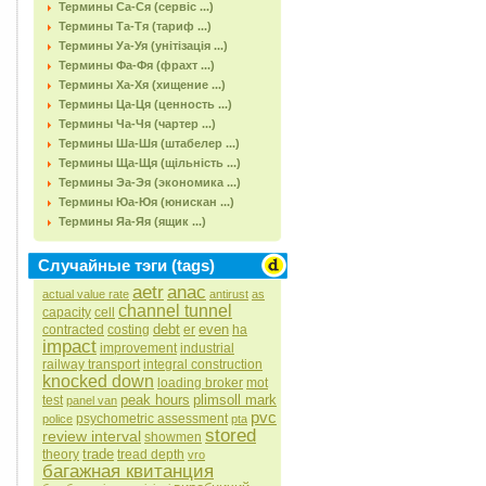
Термины Са-Ся (сервіс ...)
Термины Та-Тя (тариф ...)
Термины Уа-Уя (унітізація ...)
Термины Фа-Фя (фрахт ...)
Термины Ха-Хя (хищение ...)
Термины Ца-Ця (ценность ...)
Термины Ча-Чя (чартер ...)
Термины Ша-Шя (штабелер ...)
Термины Ща-Щя (щільність ...)
Термины Эа-Эя (экономика ...)
Термины Юа-Юя (юнискан ...)
Термины Яа-Яя (ящик ...)
Случайные тэги (tags)
aetr
anac
actual value rate
antirust
as
channel tunnel
capacity
cell
debt
even
contracted
costing
er
ha
impact
improvement
industrial
railway transport
integral construction
knocked down
loading broker
mot
peak hours
plimsoll mark
test
panel van
pvc
psychometric assessment
police
pta
stored
review interval
showmen
trade
theory
tread depth
vro
багажная квитанция