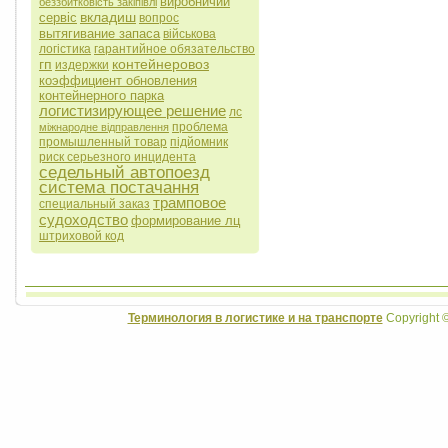
виробничий
беззбитковість закіпівлі
вкладиш
сервіс
вопрос
вытягивание запаса
військова
логістика
гарантийное обязательство
гп
контейнеровоз
издержки
коэффициент обновления
контейнерного парка
логистизирующее решение
лс
проблема
міжнародне відправлення
промышленный товар
підйомник
риск серьезного инцидента
седельный автопоезд
система постачання
трамповое
специальный заказ
судоходство
формирование лц
штриховой код
Терминология в логистике и на транспорте
Copyright 