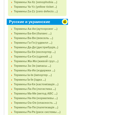
Термины Xa-Xz (xenophobia ...)
Термины Ya-Yz (yellow ticket ..)
Термины Za-Zz (zero defects ...)
Русские и украинские
Термины Аа-Ая (аутсорсинг ...)
Термины Ба-Бя (баланс ...)
Термины Ва-Вя (вексель ...)
Термины Га-Гя (гудвилл ...)
Термины Да-Дя (дистрибуція...)
Термины Еа-Ея (експортер ...)
Термины Єа-Єя (єдиний ...)
Термины Жа-Жя (живой груз ...)
Термины За-Зя (запасы ...)
Термины Иа-Ия (издержки ...)
Термины Іа-Ія (імпортер ...)
Термины Їа-Їя (їздка ...)
Термины Ка-Кя (кастомізація ...)
Термины Ла-Ля (логистика ...)
Термины Ма-Мя (метод АВС ...)
Термины На-Ня (нормативы ...)
Термины Оа-Оя (опасность ...)
Термины Па-Пя (палетизація ...)
Термины Ра-Ря (риск системы ...)