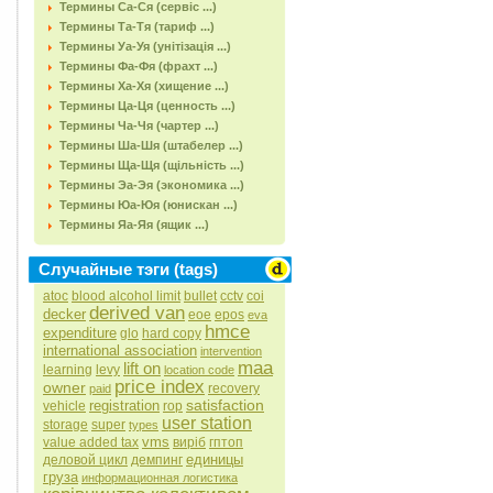
Термины Са-Ся (сервіс ...)
Термины Та-Тя (тариф ...)
Термины Уа-Уя (унітізація ...)
Термины Фа-Фя (фрахт ...)
Термины Ха-Хя (хищение ...)
Термины Ца-Ця (ценность ...)
Термины Ча-Чя (чартер ...)
Термины Ша-Шя (штабелер ...)
Термины Ща-Щя (щільність ...)
Термины Эа-Эя (экономика ...)
Термины Юа-Юя (юнискан ...)
Термины Яа-Яя (ящик ...)
Случайные тэги (tags)
atoc
blood alcohol limit
bullet
cctv
coi
derived van
decker
eoe
epos
eva
hmce
expenditure
glo
hard copy
international association
intervention
maa
lift on
learning
levy
location code
price index
owner
recovery
paid
satisfaction
registration
vehicle
rop
user station
storage
super
types
vms
value added tax
виріб
гптоп
единицы
деловой цикл
демпинг
груза
информационная логистика