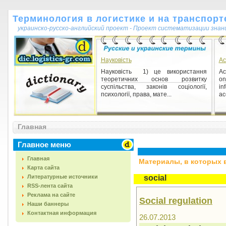
Терминология в логистике и на транспорт
украинско-русско-английский проект - Проект систематизации знан
Науковість
Ac
Науковість 1) це використання
Ac
теоретичних основ розвитку
on
суспільства, законів соціології,
in
психології, права, мате...
ac
Главная
Главное меню
Главная
Материалы, в которых вс
Карта сайта
Литературные источники
social
RSS-лента сайта
Реклама на сайте
Social regulation
Наши баннеры
Контактная информация
26.07.2013