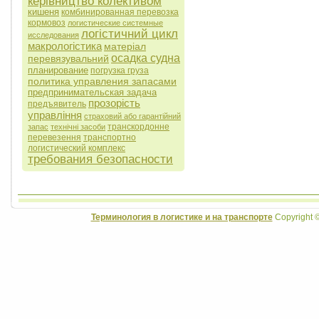
керівництво колективом
кишеня
комбинированная перевозка
кормовоз
логистические системные
логістичний цикл
исследования
макрологістика
матеріал
осадка судна
перевязувальний
планирование
погрузка груза
политика управления запасами
предпринимательская задача
прозорість
предъявитель
управління
страховий або гарантійний
транскордонне
запас
технічні засоби
перевезення
транспортно
логистический комплекс
требования безопасности
Терминология в логистике и на транспорте
Copyright 