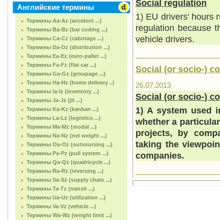
Social regulation
Английские термины
1) EU drivers' hours r
Термины Aa-Az (accident ...)
regulation because th
Термины Ba-Bz (bar coding ...)
vehicle drivers.
Термины Ca-Cz (cabotage ...)
Термины Da-Dz (distribution ...)
Термины Ea-Ez (euro-pallet ...)
Термины Fa-Fz (flat car ...)
Social (or socio-) c
Термины Ga-Gz (groupage ...)
Термины Ha-Hz (home delivery ..)
26.07.2013
Термины Ia-Iz (inventory ...)
Social (or socio-) c
Термины Ja-Jz (jit ...)
1) A system used in
Термины Ka-Kz (kanban ...)
Термины La-Lz (logistics ...)
whether a particula
Термины Ma-Mz (modal ...)
projects, by comp
Термины Na-Nz (net weight ...)
taking the viewpoint
Термины Oa-Oz (outsoursing ...)
Термины Pa-Pz (pull system ...)
companies.
Термины Qa-Qz (quadricycle ...)
Термины Ra-Rz (reversing ...)
Термины Sa-Sz (supply chain ...)
Термины Ta-Tz (transit ...)
Термины Ua-Uz (utilization ...)
Термины Va-Vz (vehicle ...)
Термины Wa-Wz (weight limit ...)