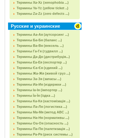
Термины Xa-Xz (xenophobia ...)
Термины Ya-Yz (yellow ticket ..)
Термины Za-Zz (zero defects ...)
Русские и украинские
Термины Аа-Ая (аутсорсинг ...)
Термины Ба-Бя (баланс ...)
Термины Ва-Вя (вексель ...)
Термины Га-Гя (гудвилл ...)
Термины Да-Дя (дистрибуція...)
Термины Еа-Ея (експортер ...)
Термины Єа-Єя (єдиний ...)
Термины Жа-Жя (живой груз ...)
Термины За-Зя (запасы ...)
Термины Иа-Ия (издержки ...)
Термины Іа-Ія (імпортер ...)
Термины Їа-Їя (їздка ...)
Термины Ка-Кя (кастомізація ...)
Термины Ла-Ля (логистика ...)
Термины Ма-Мя (метод АВС ...)
Термины На-Ня (нормативы ...)
Термины Оа-Оя (опасность ...)
Термины Па-Пя (палетизація ...)
Термины Ра-Ря (риск системы ...)