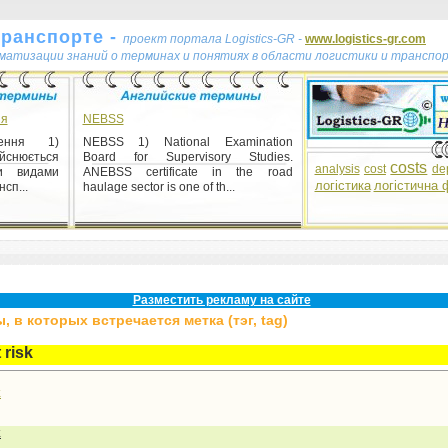
транспорте -
проект портала Logistics-GR -
www.logistics-gr.com
ематизации знаний о терминах и понятиях в области логистики и транспо
ня
NEBSS
чення 1)
NEBSS 1) National Examination
снюється
Board for Supervisory Studies.
costs
analysis
cost
de
и видами
ANEBSS certificate in the road
логістика
логістична 
сп...
haulage sector is one of th...
Разместить рекламу на сайте
 в которых встречается метка (тэг, tag)
 risk
k
k