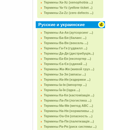
Термины Xa-Xz (xenophobia ...)
Термины Ya-Yz (yellow ticket ..)
Термины Za-Zz (zero defects ...)
Русские и украинские
Термины Аа-Ая (аутсорсинг ...)
Термины Ба-Бя (баланс ...)
Термины Ва-Вя (вексель ...)
Термины Га-Гя (гудвилл ...)
Термины Да-Дя (дистрибуція...)
Термины Еа-Ея (експортер ...)
Термины Єа-Єя (єдиний ...)
Термины Жа-Жя (живой груз ...)
Термины За-Зя (запасы ...)
Термины Иа-Ия (издержки ...)
Термины Іа-Ія (імпортер ...)
Термины Їа-Їя (їздка ...)
Термины Ка-Кя (кастомізація ...)
Термины Ла-Ля (логистика ...)
Термины Ма-Мя (метод АВС ...)
Термины На-Ня (нормативы ...)
Термины Оа-Оя (опасность ...)
Термины Па-Пя (палетизація ...)
Термины Ра-Ря (риск системы ...)