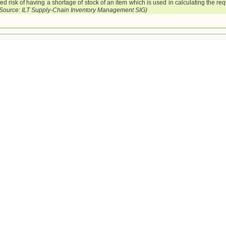
d risk of having a shortage of stock of an item which is used in calculating the req
Source: ILT Supply-Chain Inventory Management SIG)