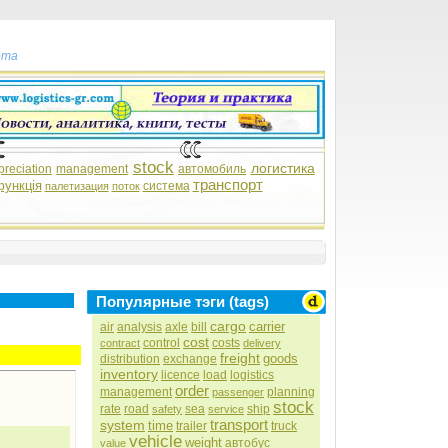
рта
stock
логистика
preciation
management
автомобиль
транспорт
функція
система
палетизация
поток
Популярные тэги (tags)
cargo
carrier
air
analysis
axle
bill
cost
control
costs
contract
delivery
freight
goods
distribution
exchange
inventory
licence
load
logistics
order
management
planning
passenger
stock
rate
road
sea
ship
safety
service
transport
system
time
trailer
truck
vehicle
weight
автобус
value