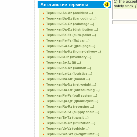
1) The accepte
Английские термины
safety stock.
(
Термины Aa-Az (accident ...)
Термины Ba-Bz (bar coding ...)
Термины Ca-Cz (cabotage ...)
Термины Da-Dz (distribution ...)
Термины Ea-Ez (euro-pallet ...)
Термины Fa-Fz (flat car ...)
Термины Ga-Gz (groupage ...)
Термины Ha-Hz (home delivery ..)
Термины Ia-Iz (inventory ...)
Термины Ja-Jz (jit ...)
Термины Ka-Kz (kanban ...)
Термины La-Lz (logistics ...)
Термины Ma-Mz (modal ...)
Термины Na-Nz (net weight ...)
Термины Oa-Oz (outsoursing ...)
Термины Pa-Pz (pull system ...)
Термины Qa-Qz (quadricycle ...)
Термины Ra-Rz (reversing ...)
Термины Sa-Sz (supply chain ...)
Термины Ta-Tz (transit ...)
Термины Ua-Uz (utilization ...)
Термины Va-Vz (vehicle ...)
Термины Wa-Wz (weight limit ...)