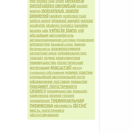
peripheral
mib
modes
order
note
perpetual
perishables
pocket
poisonous waste
wagon
powered
random
restricted road
shipped weight
selling agent
skeletal
tangible
spotlights
strategic logistics
vehicle bans
vgt
utp
assets
абсорбция
автолюбитель
автоматизированная система управления
аппаратура
базовый спрос
бампер
взаєморозуміння
безопасность
затратная цена
зобовязання про
конкурентное
транзит
кодекс
преимущество
логистическая
масштаб
интеграция
метод
номер партии
суцільного обстеження
операційний матеріальний потік
оформление поставок
покрытие
предмет логістичного
сервісу
преимущество
принцип
хамелеона
резерв
теория
терминальная
управления
перевозка
фітінґ
увічливість
якість логістичного
обслуговування