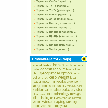
Термины Са-Ся (сервіс ...)
Термины Та-Тя (тариф ...)
Термины Уа-Уя (унітізація ...)
Термины Фа-Фя (фрахт ...)
Термины Ха-Хя (хищение ...)
Термины Ца-Ця (ценность ...)
Термины Ча-Чя (чартер ...)
Термины Ша-Шя (штабелер ...)
Термины Ща-Щя (щільність ...)
Термины Эа-Эя (экономика ...)
Термины Юа-Юя (юнискан ...)
Термины Яа-Яя (ящик ...)
Случайные тэги (tags)
banks
annual testing
delivery
coshh
deposit account
order
family
flow
geografical option
chart
home
kerb weight
icc
delivery
legal
networks
motor
loader
order point
origin
pressure
quantity
removal note
spoke system
residual value
sale
terotechnology
through
stock point
bill of lading
unit
vi
warehouse network
windshipping
working
weight
акт загрузки
stock
zero