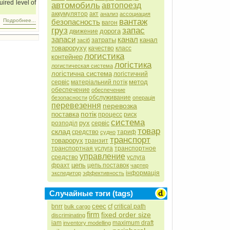
uired level of
автомобиль
автопоезд
аккумулятор
акт
анализ
ассоциация
вантаж
безопасность
Подробнее...
вагон
груз
запас
дорога
движение
запаси
канал
затраты
канал
засіб
товароруху
качество
класс
логистика
контейнер
логістика
логистическая система
логістична система
логістичний
метод
сервіс
матеріальний потік
обеспечение
обеспечение
обслуживание
безопасности
операція
перевезення
перевозка
потік
поставка
процесс
риск
система
рух
розподіл
сервіс
товар
склад
средство
тариф
судно
транспорт
товарорух
транзит
транспортная услуга
транспортное
управление
средство
услуга
цепь
фрахт
цепь поставок
чартер
інформація
экспедитор
эффективность
Случайные тэги (tags)
ceec
bnrr
cf
critical path
bulk cargo
firm
fixed order size
discriminating
iam
maximum draft
inventory modelling