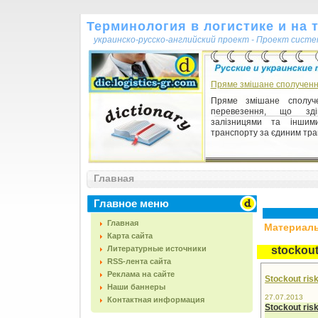
Терминология в логистике и на 
украинско-русско-английский проект - Проект сист
Пряме змішане сполучен
Пряме змішане сполу
перевезення, що здій
залізницями та іншим
транспорту за єдиним тран
Главная
Главное меню
Главная
Материалы,
Карта сайта
Литературные источники
stockout
RSS-лента сайта
Реклама на сайте
Stockout ris
Наши баннеры
27.07.2013
Контактная информация
Stockout ris