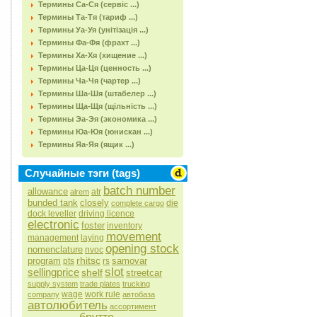
Термины Са-Ся (сервіс ...)
Термины Та-Тя (тариф ...)
Термины Уа-Уя (унітізація ...)
Термины Фа-Фя (фрахт ...)
Термины Ха-Хя (хищение ...)
Термины Ца-Ця (ценность ...)
Термины Ча-Чя (чартер ...)
Термины Ша-Шя (штабелер ...)
Термины Ща-Щя (щільність ...)
Термины Эа-Эя (экономика ...)
Термины Юа-Юя (юнискан ...)
Термины Яа-Яя (ящик ...)
Случайные тэги (tags)
batch number
allowance
atr
alrem
bunded tank
closely
die
complete cargo
dock leveller
driving licence
electronic
foster
inventory
movement
management
laying
opening stock
nomenclature
nvoc
rhitsc
program
samovar
pts
rs
slot
sellingprice
shelf
streetcar
supply system
trade plates
trucking
wage
work rule
company
автобаза
автолюбитель
ассортимент