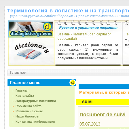
Терминология в логистике и на транспорт
украинско-русско-английский проект - Проект систематизации знан
Заемный капитал (loan capital or
Te
debt capital)
Te
Заемный капитал (loan capital or
te
debt capital) 1) вложенные в
компанию деньги, которые были
получены из внешних источни...
Главная
Главное меню
Главная
Материалы, в которых вс
Карта сайта
Литературные источники
suivi
RSS-лента сайта
Реклама на сайте
Document de suivi
Наши баннеры
Контактная информация
05.07.2013