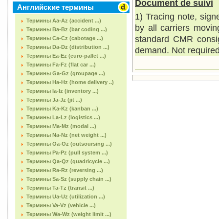
Document de suivi
Английские термины
1) Tracing note, sign
Термины Aa-Az (accident ...)
by all carriers movi
Термины Ba-Bz (bar coding ...)
standard CMR consig
Термины Ca-Cz (cabotage ...)
Термины Da-Dz (distribution ...)
demand. Not required 
Термины Ea-Ez (euro-pallet ...)
Термины Fa-Fz (flat car ...)
Термины Ga-Gz (groupage ...)
Термины Ha-Hz (home delivery ..)
Термины Ia-Iz (inventory ...)
Термины Ja-Jz (jit ...)
Термины Ka-Kz (kanban ...)
Термины La-Lz (logistics ...)
Термины Ma-Mz (modal ...)
Термины Na-Nz (net weight ...)
Термины Oa-Oz (outsoursing ...)
Термины Pa-Pz (pull system ...)
Термины Qa-Qz (quadricycle ...)
Термины Ra-Rz (reversing ...)
Термины Sa-Sz (supply chain ...)
Термины Ta-Tz (transit ...)
Термины Ua-Uz (utilization ...)
Термины Va-Vz (vehicle ...)
Термины Wa-Wz (weight limit ...)