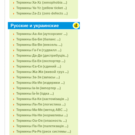
Термины Xa-Xz (xenophobia ...)
Термины Ya-Yz (yellow ticket ..)
Термины Za-Zz (zero defects ...)
Русские и украинские
Термины Аа-Ая (аутсорсинг ...)
Термины Ба-Бя (баланс ...)
Термины Ва-Вя (вексель ...)
Термины Га-Гя (гудвилл ...)
Термины Да-Дя (дистрибуція...)
Термины Еа-Ея (експортер ...)
Термины Єа-Єя (єдиний ...)
Термины Жа-Жя (живой груз ...)
Термины За-Зя (запасы ...)
Термины Иа-Ия (издержки ...)
Термины Іа-Ія (імпортер ...)
Термины Їа-Їя (їздка ...)
Термины Ка-Кя (кастомізація ...)
Термины Ла-Ля (логистика ...)
Термины Ма-Мя (метод АВС ...)
Термины На-Ня (нормативы ...)
Термины Оа-Оя (опасность ...)
Термины Па-Пя (палетизація ...)
Термины Ра-Ря (риск системы ...)