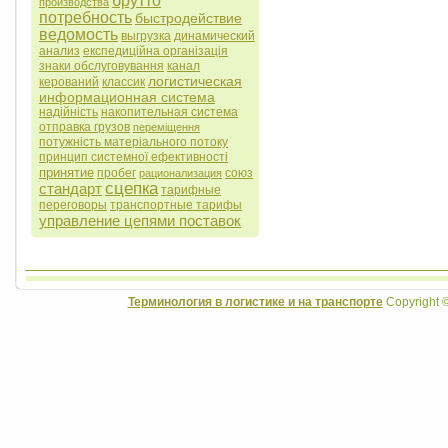
брутто
производства
потребность
быстродействие
ведомость
выгрузка
динамический
анализ
експедиційна організація
знаки обслуговування
канал
логистическая
керований
классик
информационная система
надійність
накопительная система
отправка грузов
переміщення
потужність матеріального потоку
принцип системної ефективності
принятие
пробег
союз
рационализация
сцепка
стандарт
тарифные
переговоры
транспортные тарифы
управление цепями поставок
Терминология в логистике и на транспорте
Copyright 