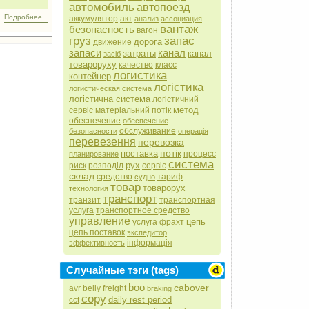
автомобиль
автопоезд
Подробнее...
аккумулятор
акт
анализ
ассоциация
вантаж
безопасность
вагон
груз
запас
дорога
движение
запаси
канал
затраты
канал
засіб
товароруху
качество
класс
логистика
контейнер
логістика
логистическая система
логістична система
логістичний
метод
сервіс
матеріальний потік
обеспечение
обеспечение
обслуживание
безопасности
операція
перевезення
перевозка
потік
поставка
процесс
планирование
система
рух
риск
розподіл
сервіс
склад
средство
тариф
судно
товар
товарорух
технология
транспорт
транзит
транспортная
услуга
транспортное средство
управление
цепь
услуга
фрахт
цепь поставок
экспедитор
інформація
эффективность
Случайные тэги (tags)
boo
cabover
avr
belly freight
braking
copy
daily rest period
cct