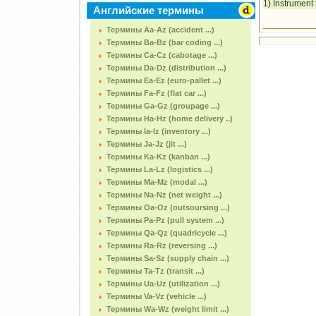
1) Instrument 
Английские термины
Термины Aa-Az (accident ...)
Термины Ba-Bz (bar coding ...)
Термины Ca-Cz (cabotage ...)
Термины Da-Dz (distribution ...)
Термины Ea-Ez (euro-pallet ...)
Термины Fa-Fz (flat car ...)
Термины Ga-Gz (groupage ...)
Термины Ha-Hz (home delivery ..)
Термины Ia-Iz (inventory ...)
Термины Ja-Jz (jit ...)
Термины Ka-Kz (kanban ...)
Термины La-Lz (logistics ...)
Термины Ma-Mz (modal ...)
Термины Na-Nz (net weight ...)
Термины Oa-Oz (outsoursing ...)
Термины Pa-Pz (pull system ...)
Термины Qa-Qz (quadricycle ...)
Термины Ra-Rz (reversing ...)
Термины Sa-Sz (supply chain ...)
Термины Ta-Tz (transit ...)
Термины Ua-Uz (utilization ...)
Термины Va-Vz (vehicle ...)
Термины Wa-Wz (weight limit ...)