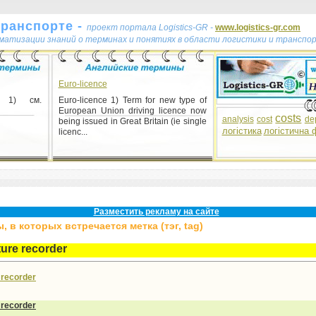
транспорте -
проект портала Logistics-GR -
www.logistics-gr.com
ематизации знаний о терминах и понятиях в области логистики и транспо
Euro-licence
 1) см.
Euro-licence 1) Term for new type of
European Union driving licence now
costs
analysis
cost
de
being issued in Great Britain (ie single
логістика
логістична 
licenc...
Разместить рекламу на сайте
 в которых встречается метка (тэг, tag)
ure recorder
 recorder
 recorder