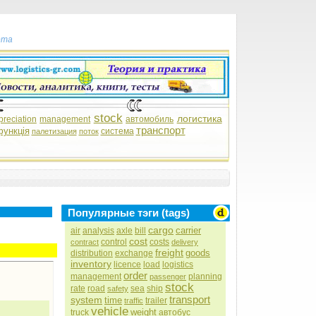
рта
stock
логистика
preciation
management
автомобиль
транспорт
функція
система
палетизация
поток
Популярные тэги (tags)
cargo
carrier
air
analysis
axle
bill
cost
control
costs
contract
delivery
freight
goods
distribution
exchange
inventory
licence
load
logistics
order
management
planning
passenger
stock
rate
road
sea
ship
safety
transport
system
time
trailer
traffic
vehicle
weight
truck
автобус