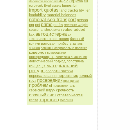
drp
dlo
dwa
eu
decommissioning waste
fumes
ibm
eurotronic
fixed assets
import quotas
land tractor
ldv
lien
loadability
material balances
national sea transport
person
prime
pgr
ppt
profits
revenue weight
value added
seasonal stock
swan
автоцистерна
tax
акт
технического состояния
базовый
валовая прибыль
контур
запасы
заявка
зовнішньоторговельна політика
ковернот
комерційне
посередництво
логистика снабжения
логистический подход
логістична
матеріальний
концепція
ресурс
оборотні засоби
перевізник
перевалювання
полный
посередник
груз
принципал
проблемы
производитель
срочность
сервісний відгук
срочный счет
стратегическая
торговец
карта
учасник