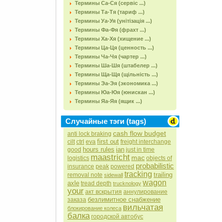
Термины Са-Ся (сервіс ...)
Термины Та-Тя (тариф ...)
Термины Уа-Уя (унітізація ...)
Термины Фа-Фя (фрахт ...)
Термины Ха-Хя (хищение ...)
Термины Ца-Ця (ценность ...)
Термины Ча-Чя (чартер ...)
Термины Ша-Шя (штабелер ...)
Термины Ща-Щя (щільність ...)
Термины Эа-Эя (экономика ...)
Термины Юа-Юя (юнискан ...)
Термины Яа-Яя (ящик ...)
Случайные тэги (tags)
cash flow budget
anti lock braking
first out
cilt
ctrl
eva
freight interchange
hours rules
ian
good
just in time
maastricht
mac
logistics
objects of
probabilistic
insurance
peak
powered
tracking
trailing
removal note
sidewall
wagon
axle
tread depth
trucknology
your
акт вскрытия
аннулирование
безлимитное снабжение
заказа
вильчатая
блокирование колеса
балка
городской автобус