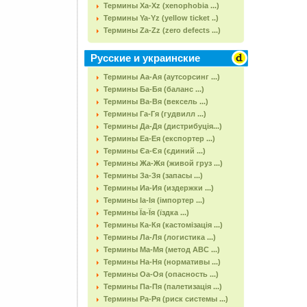
Термины Xa-Xz (xenophobia ...)
Термины Ya-Yz (yellow ticket ..)
Термины Za-Zz (zero defects ...)
Русские и украинские
Термины Аа-Ая (аутсорсинг ...)
Термины Ба-Бя (баланс ...)
Термины Ва-Вя (вексель ...)
Термины Га-Гя (гудвилл ...)
Термины Да-Дя (дистрибуція...)
Термины Еа-Ея (експортер ...)
Термины Єа-Єя (єдиний ...)
Термины Жа-Жя (живой груз ...)
Термины За-Зя (запасы ...)
Термины Иа-Ия (издержки ...)
Термины Іа-Ія (імпортер ...)
Термины Їа-Їя (їздка ...)
Термины Ка-Кя (кастомізація ...)
Термины Ла-Ля (логистика ...)
Термины Ма-Мя (метод АВС ...)
Термины На-Ня (нормативы ...)
Термины Оа-Оя (опасность ...)
Термины Па-Пя (палетизація ...)
Термины Ра-Ря (риск системы ...)