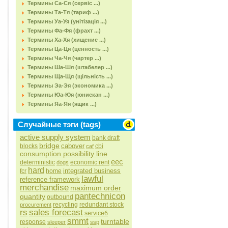
Термины Са-Ся (сервіс ...)
Термины Та-Тя (тариф ...)
Термины Уа-Уя (унітізація ...)
Термины Фа-Фя (фрахт ...)
Термины Ха-Хя (хищение ...)
Термины Ца-Ця (ценность ...)
Термины Ча-Чя (чартер ...)
Термины Ша-Шя (штабелер ...)
Термины Ща-Щя (щільність ...)
Термины Эа-Эя (экономика ...)
Термины Юа-Юя (юнискан ...)
Термины Яа-Яя (ящик ...)
Случайные тэги (tags)
active supply system
bank draft
bridge
cabover
blocks
cbi
caf
consumption possibility line
eec
deterministic
economic rent
dogs
hard
integrated business
fcr
home
lawful
reference framework
merchandise
maximum order
pantechnicon
quantity
outbound
recycling
redundant stock
procurement
rs
sales forecast
serviceб
smmt
turntable
response
sleeper
ssp