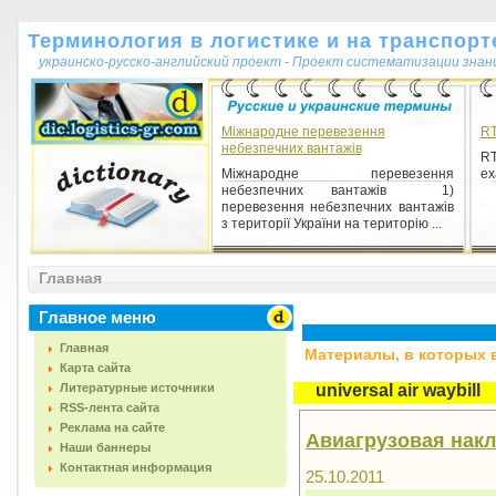
Терминология в логистике и на транспорт
украинско-русско-английский проект - Проект систематизации знан
Міжнародне перевезення
RT
небезпечних вантажів
RT
Міжнародне перевезення
ex
небезпечних вантажів 1)
перевезення небезпечних вантажів
з території України на територію ...
Главная
Главное меню
Главная
Материалы, в которых вс
Карта сайта
Литературные источники
universal air waybill
RSS-лента сайта
Реклама на сайте
Авиагрузовая накла
Наши баннеры
Контактная информация
25.10.2011