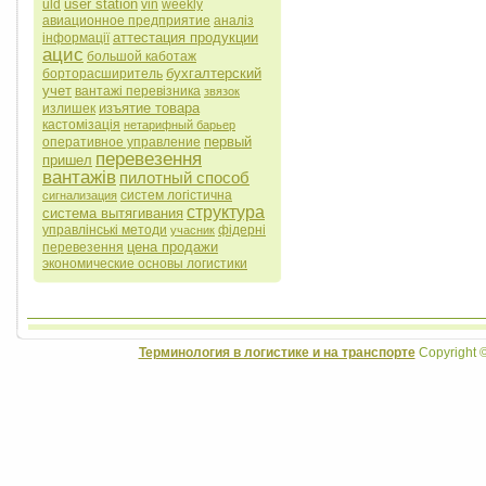
user station
uld
vin
weekly
авиационное предприятие
аналіз
аттестация продукции
інформації
ацис
большой каботаж
бухгалтерский
борторасширитель
учет
вантажі перевізника
звязок
изъятие товара
излишек
кастомізація
нетарифный барьер
первый
оперативное управление
перевезення
пришел
вантажів
пилотный способ
систем логістична
сигнализация
структура
система вытягивания
управлінські методи
фідерні
учасник
цена продажи
перевезення
экономические основы логистики
Терминология в логистике и на транспорте
Copyright 