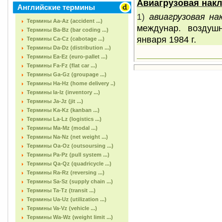
А
виагрузовая нак
Английские термины
1)
авиагрузовая на
Термины Aa-Az (accident ...)
междунар. воздушн
Термины Ba-Bz (bar coding ...)
января
1984 г
.
Термины Ca-Cz (cabotage ...)
Термины Da-Dz (distribution ...)
Термины Ea-Ez (euro-pallet ...)
Термины Fa-Fz (flat car ...)
Термины Ga-Gz (groupage ...)
Термины Ha-Hz (home delivery ..)
Термины Ia-Iz (inventory ...)
Термины Ja-Jz (jit ...)
Термины Ka-Kz (kanban ...)
Термины La-Lz (logistics ...)
Термины Ma-Mz (modal ...)
Термины Na-Nz (net weight ...)
Термины Oa-Oz (outsoursing ...)
Термины Pa-Pz (pull system ...)
Термины Qa-Qz (quadricycle ...)
Термины Ra-Rz (reversing ...)
Термины Sa-Sz (supply chain ...)
Термины Ta-Tz (transit ...)
Термины Ua-Uz (utilization ...)
Термины Va-Vz (vehicle ...)
Термины Wa-Wz (weight limit ...)