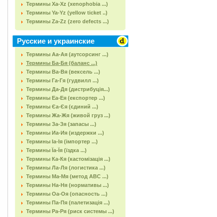
Термины Xa-Xz (xenophobia ...)
Термины Ya-Yz (yellow ticket ..)
Термины Za-Zz (zero defects ...)
Русские и украинские
Термины Аа-Ая (аутсорсинг ...)
Термины Ба-Бя (баланс ...)
Термины Ва-Вя (вексель ...)
Термины Га-Гя (гудвилл ...)
Термины Да-Дя (дистрибуція...)
Термины Еа-Ея (експортер ...)
Термины Єа-Єя (єдиний ...)
Термины Жа-Жя (живой груз ...)
Термины За-Зя (запасы ...)
Термины Иа-Ия (издержки ...)
Термины Іа-Ія (імпортер ...)
Термины Їа-Їя (їздка ...)
Термины Ка-Кя (кастомізація ...)
Термины Ла-Ля (логистика ...)
Термины Ма-Мя (метод АВС ...)
Термины На-Ня (нормативы ...)
Термины Оа-Оя (опасность ...)
Термины Па-Пя (палетизація ...)
Термины Ра-Ря (риск системы ...)