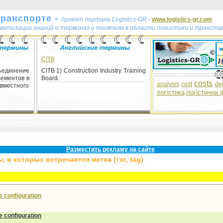
транспорте -
проект портала Logistics-GR -
www.logistics-gr.com
ематизации знаний о терминах и понятиях в области логистики и транспо
CITB
динение
CITB 1) Construction Industry Training
лементов в
Board.
costs
analysis
cost
de
овместного
логістика
логістична 
Разместить рекламу на сайте
 в которых встречается метка (тэг, tag)
e configuration
e configuration