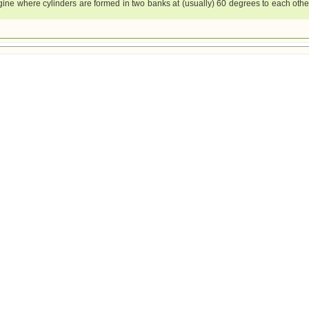
gine where cylinders are formed in two banks at (usually) 60 degrees to each other