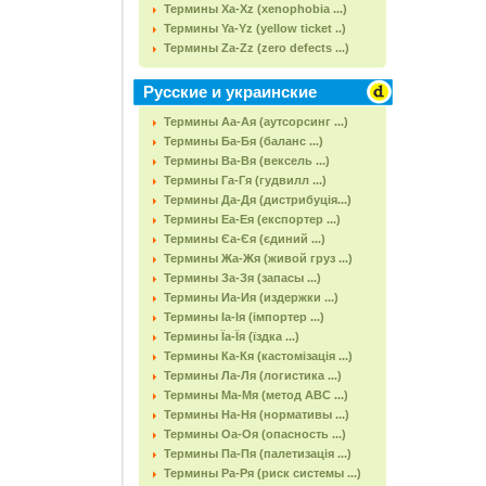
Термины Xa-Xz (xenophobia ...)
Термины Ya-Yz (yellow ticket ..)
Термины Za-Zz (zero defects ...)
Русские и украинские
Термины Аа-Ая (аутсорсинг ...)
Термины Ба-Бя (баланс ...)
Термины Ва-Вя (вексель ...)
Термины Га-Гя (гудвилл ...)
Термины Да-Дя (дистрибуція...)
Термины Еа-Ея (експортер ...)
Термины Єа-Єя (єдиний ...)
Термины Жа-Жя (живой груз ...)
Термины За-Зя (запасы ...)
Термины Иа-Ия (издержки ...)
Термины Іа-Ія (імпортер ...)
Термины Їа-Їя (їздка ...)
Термины Ка-Кя (кастомізація ...)
Термины Ла-Ля (логистика ...)
Термины Ма-Мя (метод АВС ...)
Термины На-Ня (нормативы ...)
Термины Оа-Оя (опасность ...)
Термины Па-Пя (палетизація ...)
Термины Ра-Ря (риск системы ...)