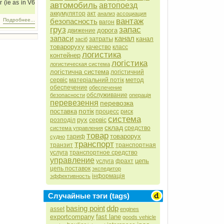
 (ie as in V6
автомобиль
автопоезд
аккумулятор
акт
анализ
ассоциация
вантаж
безопасность
Подробнее...
вагон
груз
запас
дорога
движение
запаси
канал
затраты
канал
засіб
товароруху
качество
класс
логистика
контейнер
логістика
логистическая система
логістична система
логістичний
метод
сервіс
матеріальний потік
обеспечение
обеспечение
обслуживание
безопасности
операція
перевезення
перевозка
потік
поставка
процесс
риск
система
рух
розподіл
сервіс
склад
средство
система управления
товар
товарорух
тариф
судно
транспорт
транзит
транспортная
услуга
транспортное средство
управление
цепь
услуга
фрахт
цепь поставок
экспедитор
інформація
эффективность
Случайные тэги (tags)
basing point
ddp
asset
engines
exportcompany
fast lane
goods vehicle