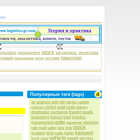
рта
stock
логистика
preciation
management
автомобиль
транспорт
функція
система
палетизация
поток
Популярные тэги (tags)
cargo
carrier
air
analysis
axle
bill
cost
control
costs
contract
delivery
freight
goods
distribution
exchange
inventory
licence
load
logistics
order
management
planning
passenger
stock
rate
road
sea
ship
safety
transport
system
time
trailer
traffic
vehicle
weight
truck
автобус
value