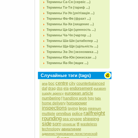
Термины Са-Ся (сервіс ...)
Термины Та-Тя (тариф ...)
Термины Уа-Уя (унітізація ...)
Термины Фа-Фя (фрахт ...)
Термины Ха-Хя (хищение ...)
Термины Ца-Ця (ценность ...)
Термины Ча-Чя (чартер ...)
Термины Ша-Шя (штабелер ...)
Термины Ща-Щя (щільність ...)
Термины Эа-Эя (экономика ...)
Термины Юа-Юя (юнискан ...)
Термины Яа-Яя (ящик ...)
Случайные тэги (tags)
centre
city
boc
counterbalanced
ana
endorsement
daf
drag
dss
ela
euratom
european article
supply agency
numbering
f
handling work
hgv
hidx
horsepower
home delivery
inspections
legs
laying
minimum
railfreight
omnibus
police
multiple
rounding
shipping
sea voyage
side
sorn
tfl
wasteless
streetcar
авиалинии
technology
администрирование логистической