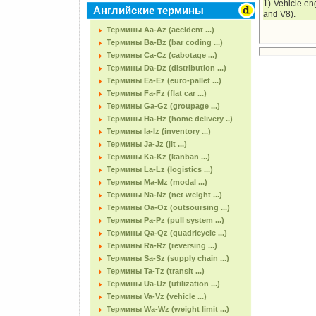
1) Vehicle en
Английские термины
and V8).
Термины Aa-Az (accident ...)
Термины Ba-Bz (bar coding ...)
Термины Ca-Cz (cabotage ...)
Термины Da-Dz (distribution ...)
Термины Ea-Ez (euro-pallet ...)
Термины Fa-Fz (flat car ...)
Термины Ga-Gz (groupage ...)
Термины Ha-Hz (home delivery ..)
Термины Ia-Iz (inventory ...)
Термины Ja-Jz (jit ...)
Термины Ka-Kz (kanban ...)
Термины La-Lz (logistics ...)
Термины Ma-Mz (modal ...)
Термины Na-Nz (net weight ...)
Термины Oa-Oz (outsoursing ...)
Термины Pa-Pz (pull system ...)
Термины Qa-Qz (quadricycle ...)
Термины Ra-Rz (reversing ...)
Термины Sa-Sz (supply chain ...)
Термины Ta-Tz (transit ...)
Термины Ua-Uz (utilization ...)
Термины Va-Vz (vehicle ...)
Термины Wa-Wz (weight limit ...)