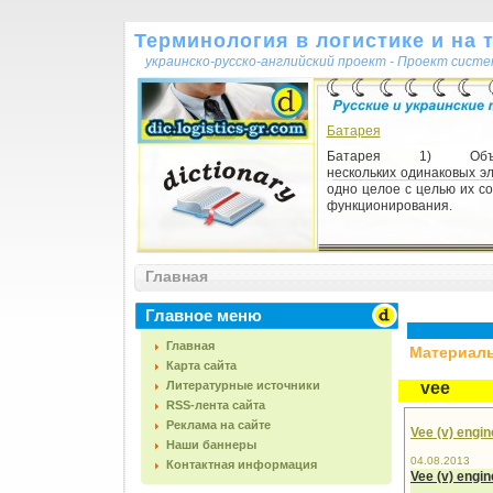
Терминология в логистике и на 
украинско-русско-английский проект - Проект сист
Батарея
Батарея 1) Объе
нескольких одинаковых э
одно целое с целью их с
функционирования.
Главная
Главное меню
Главная
Материалы,
Карта сайта
Литературные источники
vee
RSS-лента сайта
Реклама на сайте
Vee (v) engin
Наши баннеры
04.08.2013
Контактная информация
Vee (v) engin