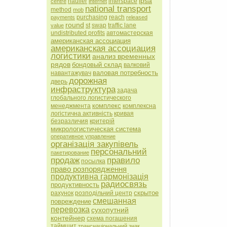
ipsa
haulier
interspace
centre
internet
national transport
method
mob
purchasing
reach
payments
released
round
st
swap
traffic lane
value
undistributed profits
автомастерская
американская ассоциация
американская ассоциация
логистики
анализ временных
рядов
бондовый склад
валковий
валовая потребность
навантажувач
дорожная
дверь
инфраструктура
задача
глобального логистического
комплекс
менеджмента
комплексна
логістична активність
кривая
безразличия
критерій
микрологистическая система
оперативное управление
організація закупівель
персональний
пакетирование
продаж
правило
посылка
право розпорядження
продуктивна гармонізація
радиосвязь
продуктивность
скрытое
рахунок
розподільчий центр
смешанная
повреждение
перевозка
сухопутний
контейнер
схема погашения
таймшит
транснаціональний знак