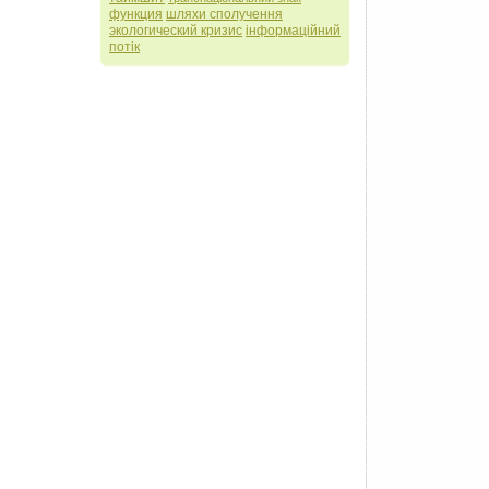
функция
шляхи сполучення
экологический кризис
інформаційний
потік